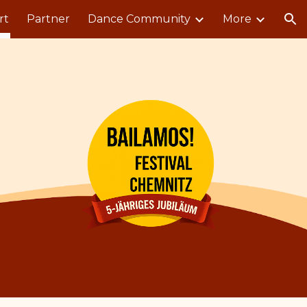
rt
Partner
Dance Community
More
ion