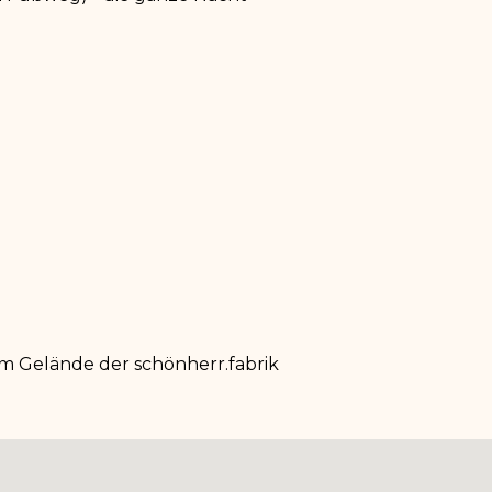
em Gelände der
s
chönherr
.f
abrik