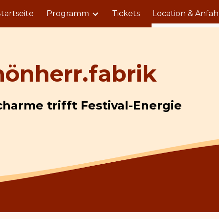
tartseite
Programm
Tickets
Location & Anfah
ip to main content
Skip to navigat
hönherr.fabrik
charme trifft Festival-Energie